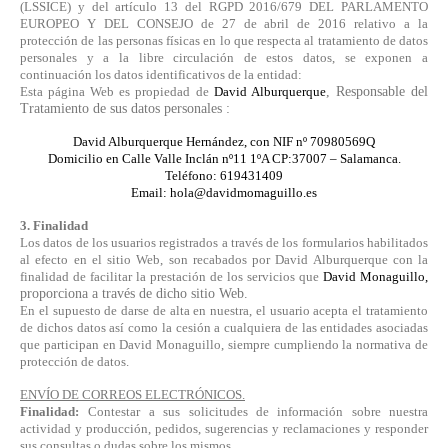
(LSSICE) y del artículo 13 del RGPD 2016/679 DEL PARLAMENTO
EUROPEO Y DEL CONSEJO de 27 de abril de 2016 relativo a la
protección de las personas físicas en lo que respecta al tratamiento de datos
personales y a la libre circulación de estos datos, se exponen a
continuación los datos identificativos de la entidad:
Esta página Web es propiedad de
David Alburquerque
, Responsable del
Tratamiento de sus datos personales :
David Alburquerque Hernández, con NIF nº 70980569Q
Domicilio en Calle Valle Inclán nº11 1ºA CP:37007 – Salamanca.
Teléfono: 619431409
Email: hola@davidmomaguillo.es
3. Finalidad
Los datos de los usuarios registrados a través de los formularios habilitados
al efecto en el sitio Web, son recabados por David Alburquerque con la
finalidad de facilitar la prestación de los servicios que
David Monaguillo,
proporciona a través de dicho sitio Web.
En el supuesto de darse de alta en nuestra, el usuario acepta el tratamiento
de dichos datos así como la cesión a cualquiera de las entidades asociadas
que participan en David Monaguillo, siempre cumpliendo la normativa de
protección de datos.
ENVÍO DE CORREOS ELECTRÓNICOS.
Finalidad:
Contestar a sus solicitudes de información sobre nuestra
actividad y producción, pedidos, sugerencias y reclamaciones y responder
sus consultas o dudas sobre los mismos.