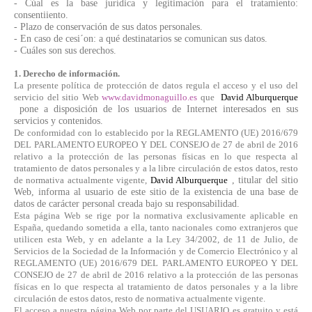
- Cúal es la base jurídica y legitimación para el tratamiento:
consentiiento.
- Plazo de conservación de sus datos personales.
- En caso de cesi´on: a qué destinatarios se comunican sus datos.
- Cuáles son sus derechos.
1. Derecho de información.
La presente política de protección de datos regula el acceso y el uso del
servicio del sitio Web
www.davidmonaguillo.es
que
David Alburquerque
pone a disposición de los usuarios de Internet interesados en sus
servicios y contenidos.
De conformidad con lo establecido por la REGLAMENTO (UE) 2016/679
DEL PARLAMENTO EUROPEO Y DEL CONSEJO de 27 de abril de 2016
relativo a la protección de las personas físicas en lo que respecta al
tratamiento de datos personales y a la libre circulación de estos datos, resto
de normativa actualmente vigente,
David Alburquerque
, titular del sitio
Web, informa al usuario de este sitio de la existencia de una base de
datos de carácter personal creada bajo su responsabilidad.
Esta página Web se rige por la normativa exclusivamente aplicable en
España, quedando sometida a ella, tanto nacionales como extranjeros que
utilicen esta Web, y en adelante a la Ley 34/2002, de 11 de Julio, de
Servicios de la Sociedad de la Información y de Comercio Electrónico y al
REGLAMENTO (UE) 2016/679 DEL PARLAMENTO EUROPEO Y DEL
CONSEJO de 27 de abril de 2016 relativo a la protección de las personas
físicas en lo que respecta al tratamiento de datos personales y a la libre
circulación de estos datos, resto de normativa actualmente vigente.
El acceso a nuestra página Web por parte del USUARIO es gratuito y está